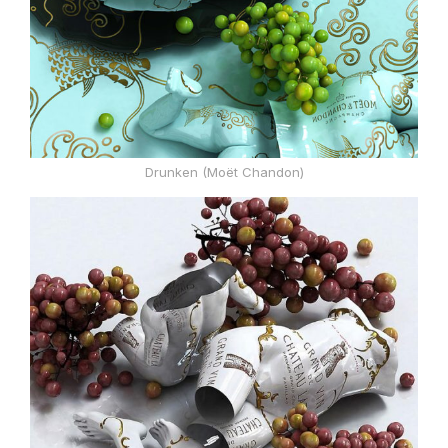
Drunken (Moët Chandon)