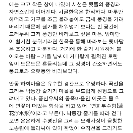
에는 크고 작은 창이 나있어 시선은 뒷뜰의 풍경과
자연스럽게 이어진다. 시골한옥은 한적하다. 마루만
하더라고 가구를 조금 올려놓아도 금세 풍경을 가려
버리기 때문에 뭔가를 채워넣기 보다는 빈 공간에
드러누워 그저 풍경만 바라보고 싶은 마음. 앞마당
이 활기찬 분위기라면 한옥을 통해 바라보는 뒷마당
은 조용하고 차분하다. 거기에 한 줄기 시원하게 불
어오는 바람 – 가을 날씨에 커다랗게 펼쳐진 토란
잎이 드문드문 흔들리는데 그 정경이 간소하면서도
풍요로와 오랫동안 바라보았다.
안동 하회마을은 유수한 경관으로 유명하다. 곡선을
그리는 낙동강 줄기가 마을을 부드럽게 원형으로 그
려내고 있다. 풍산유씨의 동족마을인 이곳은 물 위
에 연꽃이 떠있는 형상을 하고 있어 ‘연화부수형(蓮
花浮水形)’이라고 부른다. 낙동강 줄기를 따라 걷다
보면 은은하게 수평선을 그리는 모래사장이 울창한
노송림에 둘러싸여 있어 한없이 수직선을 그리기도