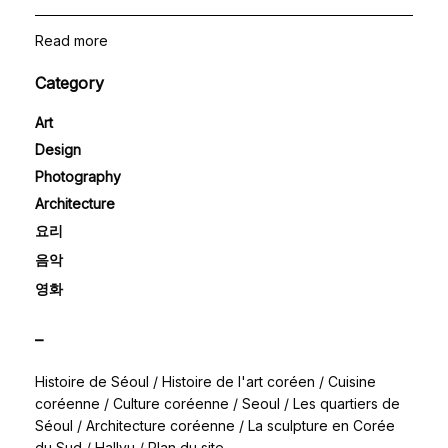
Read more
Category
Art
Design
Photography
Architecture
요리
음악
영화
–
Histoire de Séoul
/
Histoire de l'art coréen
/
Cuisine
coréenne
/
Culture coréenne
/
Seoul
/
Les quartiers de
Séoul
/
Architecture coréenne
/
La sculpture en Corée
du Sud
/
Hallyu
/
Plan du site