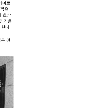
자이너로
 찍은
의 초상
 인격을
 한다.
찍은 것