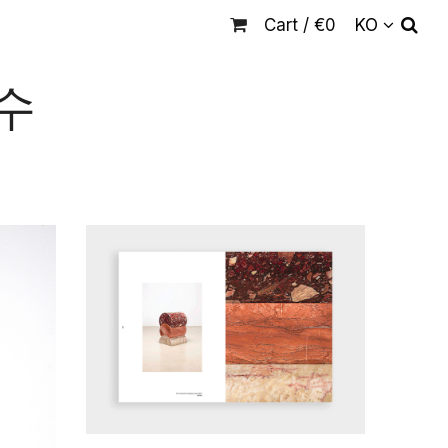
Cart /
€
0
KO
상수