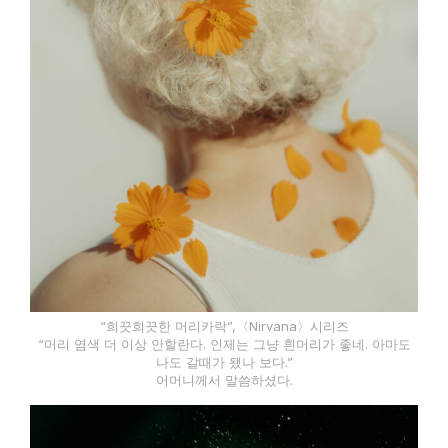
“희끗희끗한 머리카락”,〈Nirvana〉시리즈
“머리 염색 더 이상 안할란다. 인제는 그냥 흰머리가 좋네. 아마도
나도 갈때가 됐나 보다.”
어머니께서 말씀하셨다.